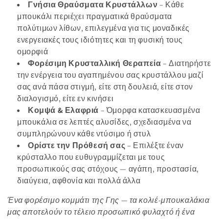
Γνήσια Θραύσματα Κρυστάλλων
– Κάθε
μπουκάλι περιέχει πραγματικά θραύσματα
πολύτιμων λίθων, επιλεγμένα για τις μοναδικές
ενεργειακές τους ιδιότητες και τη φυσική τους
ομορφιά
Φορέσιμη Κρυσταλλική Θεραπεία
– Διατηρήστε
την ενέργεια του αγαπημένου σας κρυστάλλου μαζί
σας ανά πάσα στιγμή, είτε στη δουλειά, είτε στον
διαλογισμό, είτε εν κινήσει
Κομψά & Ελαφριά
– Όμορφα κατασκευασμένα
μπουκάλια σε λεπτές αλυσίδες, σχεδιασμένα να
συμπληρώνουν κάθε ντύσιμο ή στυλ
Ορίστε την Πρόθεσή σας
– Επιλέξτε έναν
κρύσταλλο που ευθυγραμμίζεται με τους
προσωπικούς σας στόχους — αγάπη, προστασία,
διαύγεια, αφθονία και πολλά άλλα
Ένα φορέσιμο κομμάτι της Γης — τα κολιέ-μπουκαλάκια
μας αποτελούν το τέλειο προσωπικό φυλαχτό ή ένα