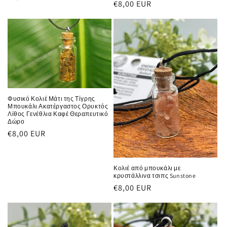
Κανονική
€8,00 EUR
τιμή
τιμή
Φυσικό Κολιέ Μάτι της Τίγρης
Μπουκάλι Ακατέργαστος Ορυκτός
Λίθος Γενέθλια Καφέ Θεραπευτικό
Δώρο
Κανονική
€8,00 EUR
τιμή
Κολιέ από μπουκάλι με
κρυστάλλινα τσιπς Sunstone
Κανονική
€8,00 EUR
τιμή