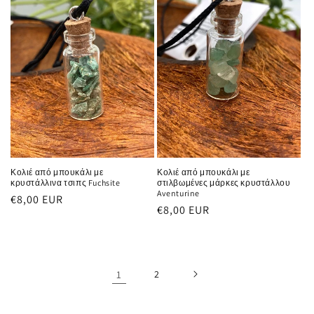
Κολιέ από μπουκάλι με
Κολιέ από μπουκάλι με
κρυστάλλινα τσιπς Fuchsite
στιλβωμένες μάρκες κρυστάλλου
Aventurine
Κανονική
€8,00 EUR
Κανονική
€8,00 EUR
τιμή
τιμή
1
2