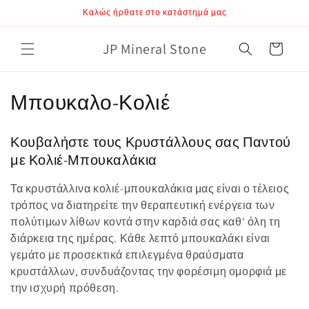
μετάβαση
Καλώς ήρθατε στο κατάστημά μας
στο
περιεχόμενο
JP Mineral Stone
Καλάθι
Σ
Μπουκαλο-Κολιέ
υ
Κουβαλήστε τους Κρυστάλλους σας Παντού
λ
με Κολιέ-Μπουκαλάκια
λ
Τα κρυστάλλινα κολιέ-μπουκαλάκια μας είναι ο τέλειος
ο
τρόπος να διατηρείτε την θεραπευτική ενέργεια των
πολύτιμων λίθων κοντά στην καρδιά σας καθ' όλη τη
γ
διάρκεια της ημέρας. Κάθε λεπτό μπουκαλάκι είναι
γεμάτο με προσεκτικά επιλεγμένα θραύσματα
ή
κρυστάλλων, συνδυάζοντας την φορέσιμη ομορφιά με
:
την ισχυρή πρόθεση.