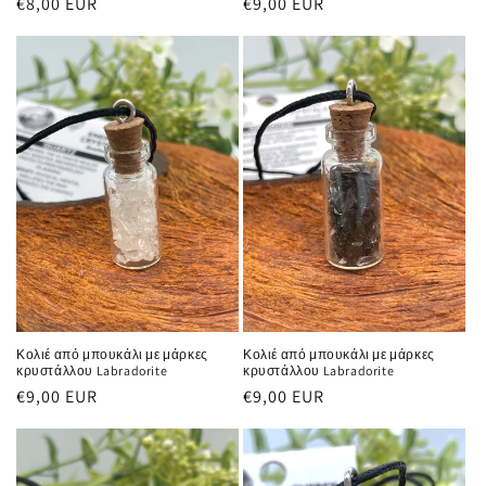
Κανονική
€9,00 EUR
Κανονική
€8,00 EUR
τιμή
τιμή
Κολιέ από μπουκάλι με μάρκες
Κολιέ από μπουκάλι με μάρκες
κρυστάλλου Labradorite
κρυστάλλου Labradorite
Κανονική
€9,00 EUR
Κανονική
€9,00 EUR
τιμή
τιμή